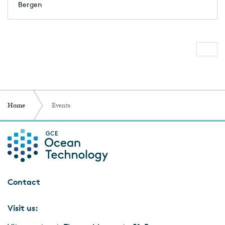
dette, og hvilke muligheter gir
Bergen
det for samarbeid om lukrative
forretningsmodeller?
Home
Events
Contact
Visit us: