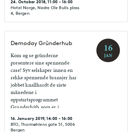
24. October 2018, 11:00 - 16:00
Hotel Norge, Nedre Ole Bulls plass
4, Bergen
Demoday Gründerhub
16
Kom og se gründerne
JAN
presentere sine spennende
case! Syv selskaper innen en
rekke spennende bransjer har
jobbet knallhardt de siste
månedene i
oppstartsprogrammet
Grunderhüb, som er i
samarbeid med Sparebank 1
16. January 2019, 14:00 - 16:00
SR-Bank.
BTO, Thormøhlens gate 51, 5006
Bergen