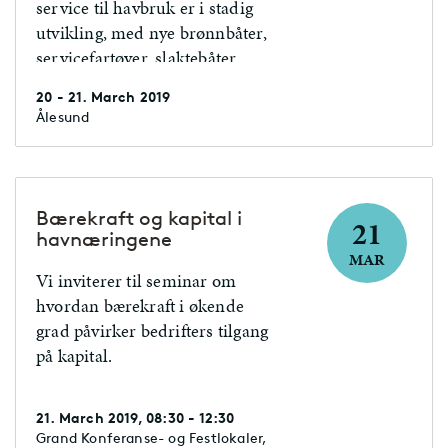
service til havbruk er i stadig
utvikling, med nye brønnbåter,
servicefartøyer, slaktebåter,
ubemannede løsninger og
20 - 21. March 2019
utstyr. Større fartøyer,
Ålesund
datalogging og styring, HMS,
fiskevelferd og energiløsninger
er i fokus, og ny teknologi
utvikles i «rakettfart». Det
Bærekraft og kapital i
21
glade budskap er at
havnæringene
matproduksjonen fra havbruk
MAR
Vi inviterer til seminar om
ønskes økt, og leverandørene
hvordan bærekraft i økende
skal bidra med teknologi og
grad påvirker bedrifters tilgang
service som muliggjør dette.
på kapital.
Dette må imidlertid balanseres
mot miljøfotavtrykk,
kostnadsnivå og bærekraft i sin
21. March 2019, 08:30 - 12:30
helhet. Hvilke utfordringer gir
Grand Konferanse- og Festlokaler,