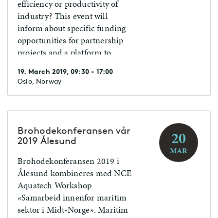
efficiency or productivity of
industry? This event will
inform about specific funding
opportunities for partnership
projects and a platform to
match potential partners for
19. March 2019, 09:30 - 17:00
project under the EEA and
Oslo, Norway
Norway Grants!
Brohodekonferansen vår
20
2019 Ålesund
MAR
Brohodekonferansen 2019 i
Ålesund kombineres med NCE
Aquatech Workshop
«Samarbeid innenfor maritim
sektor i Midt-Norge». Maritim