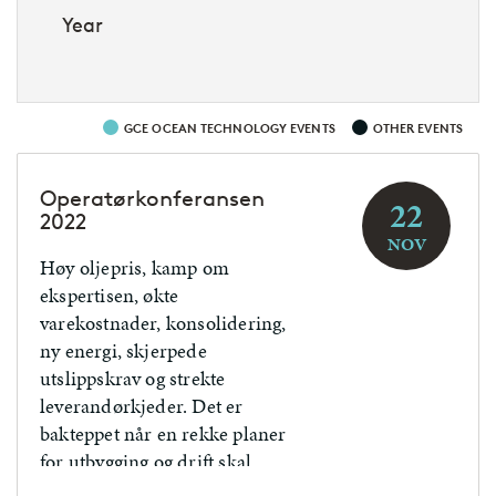
Year
GCE OCEAN TECHNOLOGY EVENTS
OTHER EVENTS
Operatørkonferansen
22
2022
NOV
Høy oljepris, kamp om
ekspertisen, økte
varekostnader, konsolidering,
ny energi, skjerpede
utslippskrav og strekte
leverandørkjeder. Det er
bakteppet når en rekke planer
for utbygging og drift skal
sendes inn til myndighetene