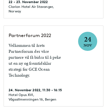
22 - 23. November 2022
før nyttår. Hvordan
Clarion Hotel Air Stavanger,
oljeselskaper og øvrig industri
Norway
håndterer disse utfordringene,
samtidig med utsikter til
kollaps i oljepriser og overgang
til alternative energiformer, er
Partnerforum 2022
24
hovedtema når toppledere fra
Velkommen til årets
NOV
16 oljeselskaper møtes på
Partnerforum der våre
Operatørkonferansen 22-23.
partnere vil få bidra til å peke
november 2022. Konferansen
ut en ny og fremtidsklar
ventes å trekke rundt 200
strategi for GCE Ocean
delegater.
Technology.
24. November 2022, 11:30 - 16:15
Hotel Opus XVI,
Vågsallmenningen 16, Bergen