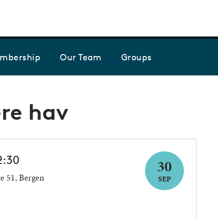
Skip to the content
mbership
Our Team
Groups
ere hav
2:30
30
te 51, Bergen
SEP