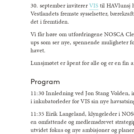
30. september inviterer
VIS
til HAVlunsj h
Vestlandets fremste sysselsetter, bærekrafti
det i fremtiden.
Vi får høre om utfordringene NOSCA Clean
ups som ser nye, spennende muligheter fo
havet.
Lunsjmøtet er åpent for alle og er en fin 
Program
11:30 Innledning ved Jon Stang Volden, i
i inkubatorleder for VIS sin nye havsats
11:35 Eirik Langeland, klyngeleder i N
en omfattende og medlemsdrevet strategipr
utvidet fokus og nye ambisjoner og planer.