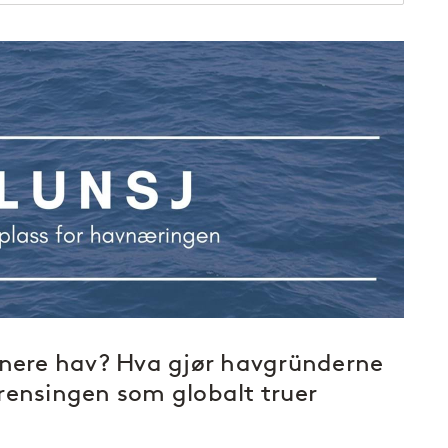
renere hav? Hva gjør havgründerne
rensingen som globalt truer