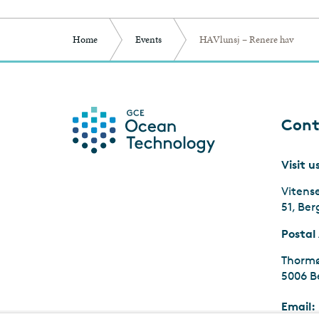
Home
Events
HAVlunsj – Renere hav
Cont
Visit u
Vitens
51, Be
Postal
Thormø
5006 B
Email: