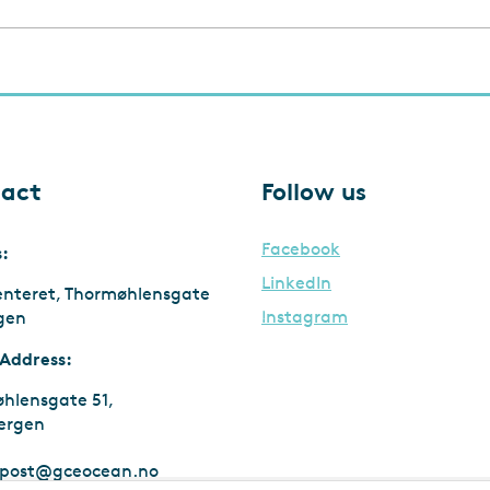
act
Follow us
Facebook
s:
LinkedIn
enteret, Thormøhlensgate
Instagram
rgen
 Address:
hlensgate 51,
ergen
post@gceocean.no