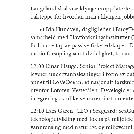
Langeland skal vise klyngens oppdaterte s
bakteppe for hvordan man i klyngen jobbe
11:50 Ida Hundven, daglig leder i BuoyT
samarbeid med Havforskningsinstituttet (H
forhindre tap av passive fiskeredskaper. De
marin forsøpling samt dødelighet, tap av m
12:00 Einar Hauge, Senior Project Mana
leverer undervannsløsninger i form av d
annet til LoVeOcean, et nasjonalt forskn
utenfor Lofoten-Vesterålen. Develogic er 
integrering av ulike sensorer, instrumente
12:10 Lars Garen, CEO i Seaguard: SeaGura
teknologiutvikling med fokus på miljøtekn
vannrensing med naturlige og miljøvennlig