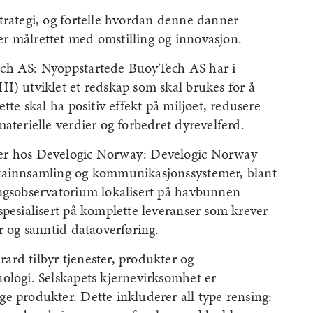
trategi, og fortelle hvordan denne danner
r målrettet med omstilling og innovasjon.
ech AS: Nyoppstartede BuoyTech AS har i
I) utviklet et redskap som skal brukes for å
tte skal ha positiv effekt på miljøet, redusere
aterielle verdier og forbedret dyrevelferd.
ger hos Develogic Norway: Develogic Norway
atainnsamling og kommunikasjonssystemer, blant
ingsobservatorium lokalisert på havbunnen
spesialisert på komplette leveranser som krever
r og sanntid dataoverføring.
rd tilbyr tjenester, produkter og
ologi. Selskapets kjernevirksomhet er
e produkter. Dette inkluderer all type rensing: