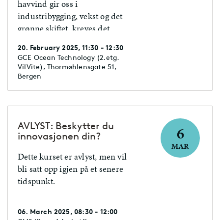
havvind gir oss i
industribygging, vekst og det
grønne skiftet, kreves det
endret tankesett og måter en
20. February 2025, 11:30 - 12:30
opererer kraftsystemer på.
GCE Ocean Technology (2.etg.
VilVite), Thormøhlensgate 51,
Bergen
AVLYST: Beskytter du
6
innovasjonen din?
MAR
Dette kurset er avlyst, men vil
bli satt opp igjen på et senere
tidspunkt.
06. March 2025, 08:30 - 12:00