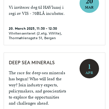
20
Vi inviterer deg til HAVlunsj i
MAR
regi av VIS - 70BLÅ incubator.
20. March 2025, 11:30 - 12:30
Vilvitensenteret (2.etg. VilVite),
Thormøhlensgate 51, Bergen
DEEP SEA MINERALS
1
The race for deep-sea minerals
APR
has begun! Who will lead the
way? Join industry experts,
policymakers, and geoscientists
to explore the opportunities
and challenges ahead.