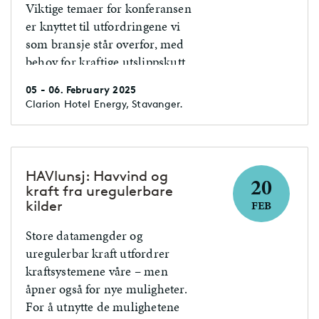
Viktige temaer for konferansen
er knyttet til utfordringene vi
som bransje står overfor, med
behov for kraftige utslippskutt,
energisikkerhet og rask
05 - 06. February 2025
industriell utvikling innen nye
Clarion Hotel Energy, Stavanger.
energisektorer.‍
HAVlunsj: Havvind og
20
kraft fra uregulerbare
kilder
FEB
Store datamengder og
uregulerbar kraft utfordrer
kraftsystemene våre – men
åpner også for nye muligheter.
For å utnytte de mulighetene